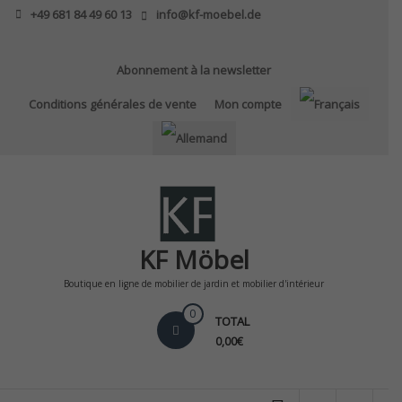
Skip
+49 681 84 49 60 13
info@kf-moebel.de
to
content
Abonnement à la newsletter
Conditions générales de vente
Mon compte
KF Möbel
Boutique en ligne de mobilier de jardin et mobilier d'intérieur
0
TOTAL
0,00€