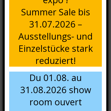
Summer Sale bis
31.07.2026 –
Ausstellungs- und
Einzelstücke stark
reduziert!
Déco & Accessoires
(11)
Du 01.08. au
Panier
31.08.2026 show
Votre panier est vide.
room ouvert