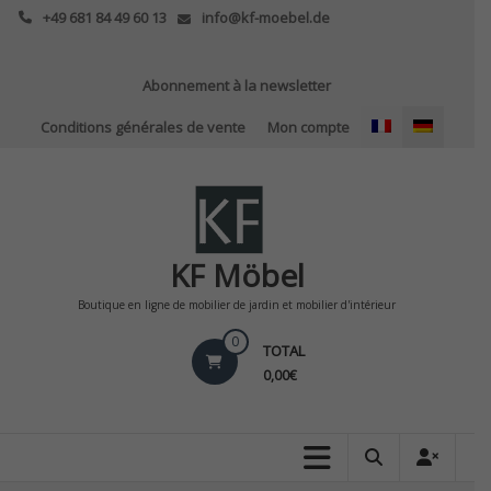
Skip
+49 681 84 49 60 13
info@kf-moebel.de
to
content
Abonnement à la newsletter
Conditions générales de vente
Mon compte
KF Möbel
Boutique en ligne de mobilier de jardin et mobilier d'intérieur
0
TOTAL
0,00€