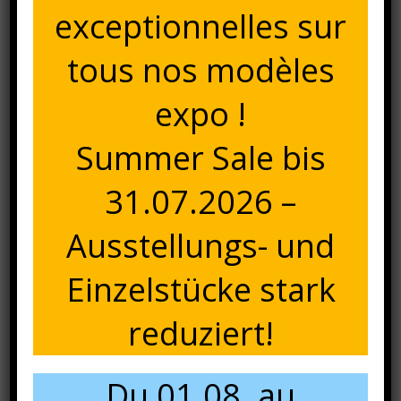
exceptionnelles sur
tous nos modèles
expo !
Summer Sale bis
31.07.2026 –
Pop
(1)
Tropico
(1)
Ausstellungs- und
Einzelstücke stark
reduziert!
Du 01.08. au