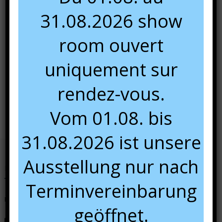
31.08.2026 show
Alfa
(1)
room ouvert
Panier
uniquement sur
rendez-vous.
Votre panier est vide.
Vom 01.08. bis
31.08.2026 ist unsere
Ausstellung nur nach
Nous contacter
Terminvereinbarung
N'hésitez pas à nous contacter pour tous renseignements.
geöffnet.
+49 681 84 49 60 13