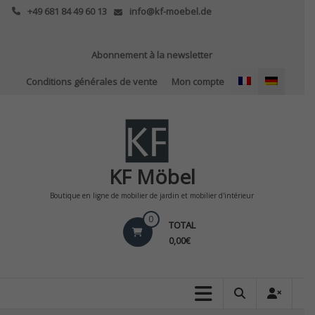
Skip
+49 681 84 49 60 13
info@kf-moebel.de
to
content
Abonnement à la newsletter
Conditions générales de vente
Mon compte
KF Möbel
Boutique en ligne de mobilier de jardin et mobilier d'intérieur
0
TOTAL
0,00€