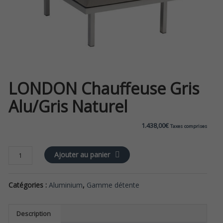
LONDON Chauffeuse Gris
Alu/gris Naturel
1.438,00
€
Taxes comprises
quantité
Ajouter au panier
de
LONDON
Catégories :
Aluminium
,
Gamme détente
chauffeuse
gris
alu/gris
Description
naturel