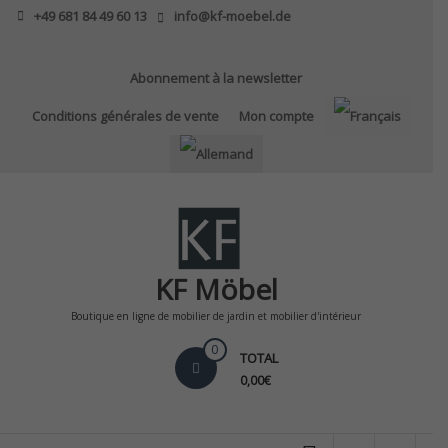
Skip
+49 681 84 49 60 13
info@kf-moebel.de
to
content
Abonnement à la newsletter
Conditions générales de vente
Mon compte
KF Möbel
Boutique en ligne de mobilier de jardin et mobilier d'intérieur
0
TOTAL
0,00€