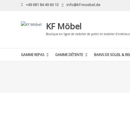
Skip
+49 681 84 49 60 13
info@kf-moebel.de
to
content
KF Möbel
Boutique en ligne de mobilier de jardin et mobilier d'intérieur
GAMME REPAS
GAMME DÉTENTE
BAINS DE SOLEIL & RE