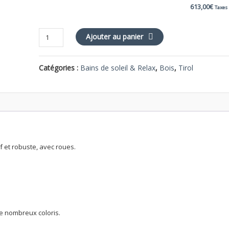
613,00
€
Taxes
quantité
Ajouter au panier
de
TIROL
Catégories :
Bains de soleil & Relax
,
Bois
,
Tirol
bain
de
soleil
if et robuste, avec roues.
e nombreux coloris.