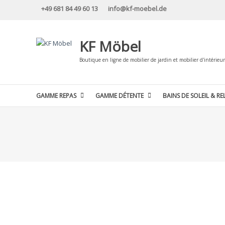
Skip
+49 681 84 49 60 13
info@kf-moebel.de
to
content
KF Möbel
Boutique en ligne de mobilier de jardin et mobilier d'intérieur
GAMME REPAS
GAMME DÉTENTE
BAINS DE SOLEIL & RE