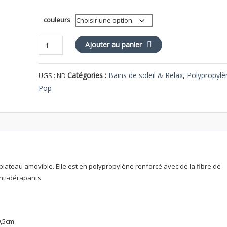
couleurs
quantité
Ajouter au panier
de
Table
Catégories :
Bains de soleil & Relax
,
Polypropylè
UGS :
ND
POP
Pop
plateau amovible. Elle est en polypropylène renforcé avec de la fibre de
anti-dérapants
9,5cm