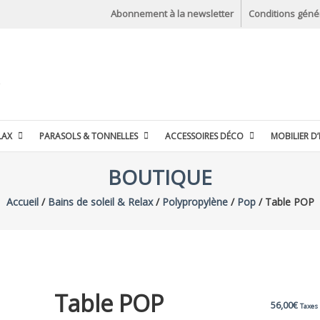
Abonnement à la newsletter
Conditions géné
LAX
PARASOLS & TONNELLES
ACCESSOIRES DÉCO
MOBILIER D’
BOUTIQUE
Accueil
/
Bains de soleil & Relax
/
Polypropylène
/
Pop
/ Table POP
Table POP
56,00
€
Taxes