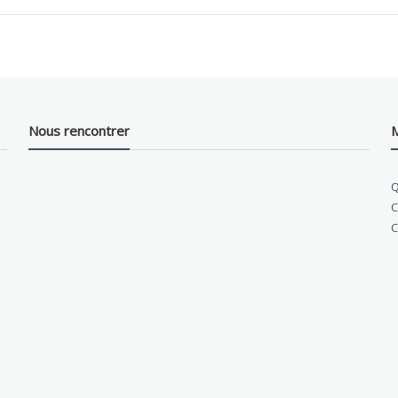
Nous rencontrer
M
Q
C
C