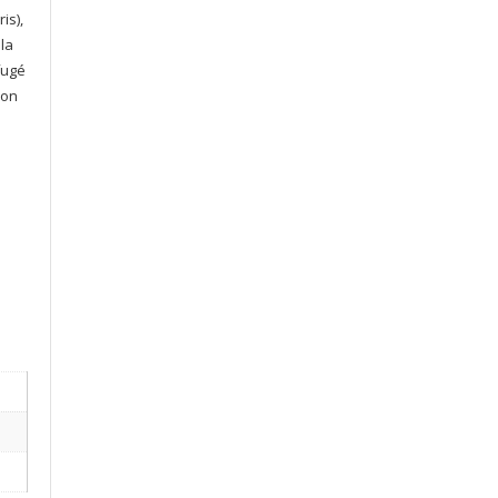
is),
lla
fugé
ion