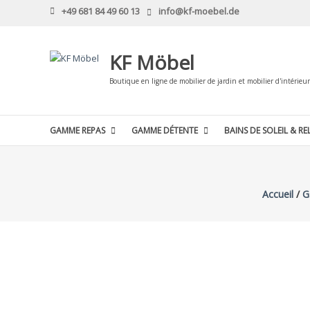
Skip
+49 681 84 49 60 13
info@kf-moebel.de
to
content
KF Möbel
Boutique en ligne de mobilier de jardin et mobilier d'intérieur
GAMME REPAS
GAMME DÉTENTE
BAINS DE SOLEIL & RE
Accueil
/
G