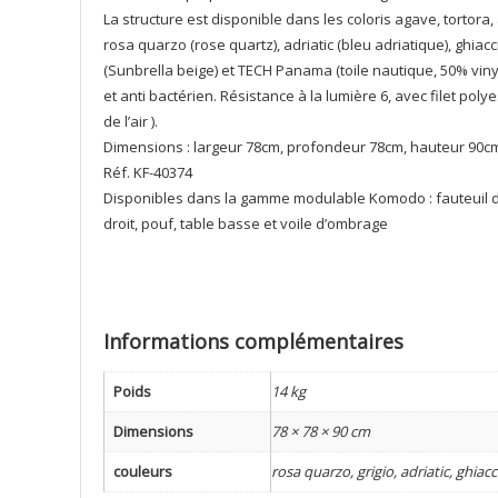
La structure est disponible dans les coloris agave, tortora, 
rosa quarzo (rose quartz), adriatic (bleu adriatique), ghiacc
(Sunbrella beige) et TECH Panama (toile nautique, 50% viny
et anti bactérien. Résistance à la lumière 6, avec filet poly
de l’air ).
Dimensions : largeur 78cm, profondeur 78cm, hauteur 90c
Réf. KF-40374
Disponibles dans la gamme modulable Komodo : fauteuil d
droit, pouf, table basse et voile d’ombrage
Informations complémentaires
Poids
14 kg
Dimensions
78 × 78 × 90 cm
couleurs
rosa quarzo, grigio, adriatic, ghi