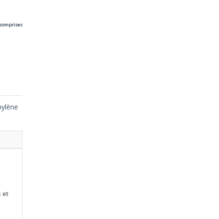
e
 comprises
00€
pylène
00€
 et