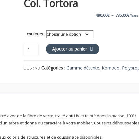
Col. Tortora
Plag
490,00
€
–
735,00
€
Taxes
de
couleurs
prix :
quantité
Ajouter au panier
490,
de
Komodo
à
Catégories :
Gamme détente
,
Komodo
,
Polypro
UGS :
ND
Module
d'angle
735,
col.
tortora
 avec de la fibre de verre, traité anti UV et teinté dans la masse, 100%
 d’un arbre et donne du caractère à votre mobilier. Coussins déhoussables
x coloris de structures et de coussinage disponibles.