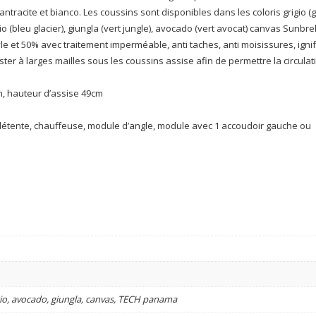
antracite et bianco. Les coussins sont disponibles dans les coloris grigio (gr
io (bleu glacier), giungla (vert jungle), avocado (vert avocat) canvas Sunbre
le et 50% avec traitement imperméable, anti taches, anti moisissures, igni
ester à larges mailles sous les coussins assise afin de permettre la circulat
m, hauteur d’assise 49cm
étente, chauffeuse, module d’angle, module avec 1 accoudoir gauche ou
accio, avocado, giungla, canvas, TECH panama