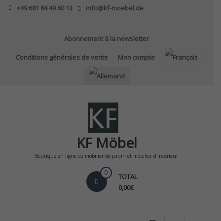
Skip
+49 681 84 49 60 13
info@kf-moebel.de
to
content
Abonnement à la newsletter
Conditions générales de vente
Mon compte
KF Möbel
Boutique en ligne de mobilier de jardin et mobilier d'intérieur
0
TOTAL
0,00€