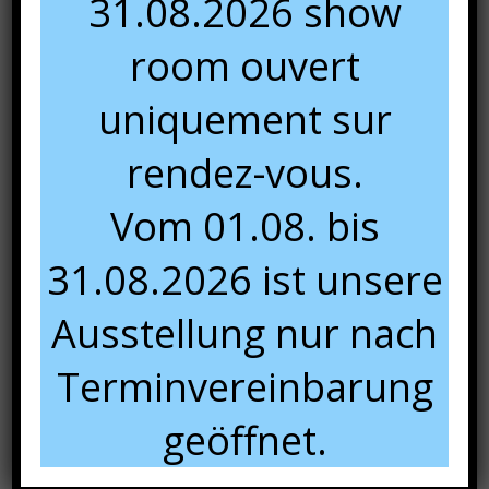
31.08.2026 show
résistance aux égratignures, entretien facile avec des
produits de nettoyage courant (ne pas utiliser de produit
room ouvert
détergent).
uniquement sur
rendez-vous.
Vom 01.08. bis
31.08.2026 ist unsere
Ausstellung nur nach
Terminvereinbarung
geöffnet.