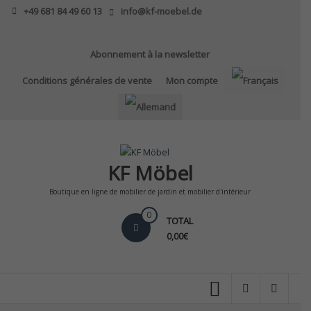
Skip
+49 681 84 49 60 13
info@kf-moebel.de
to
content
Abonnement à la newsletter
Conditions générales de vente
Mon compte
KF Möbel
Boutique en ligne de mobilier de jardin et mobilier d'intérieur
0
TOTAL
0,00€