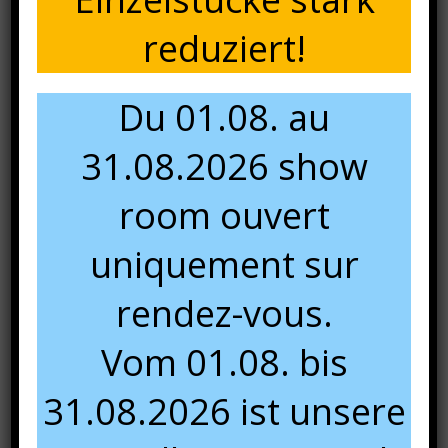
reduziert!
Du 01.08. au
31.08.2026 show
room ouvert
uniquement sur
rendez-vous.
Vom 01.08. bis
gris métallique
D12 darktaupe
31.08.2026 ist unsere