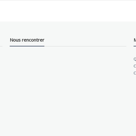
Nous rencontrer
M
Q
C
C