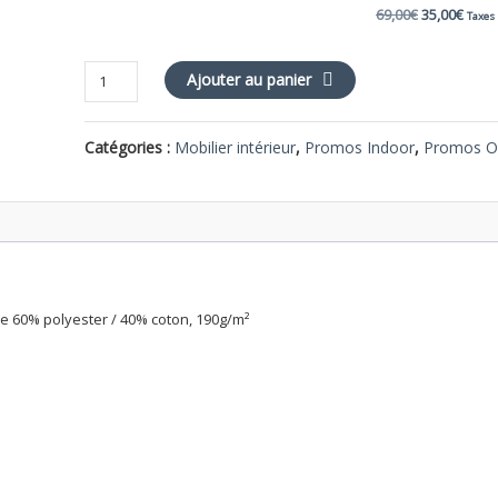
Le
Le
69,00
€
35,00
€
Taxes
prix
prix
quantité
Ajouter au panier
de
initial
actue
Coussin
Catégories :
Mobilier intérieur
,
Promos Indoor
,
était :
Promos O
est :
de
chaise
69,00€.
35,00
rouge
ile 60% polyester / 40% coton, 190g/m²