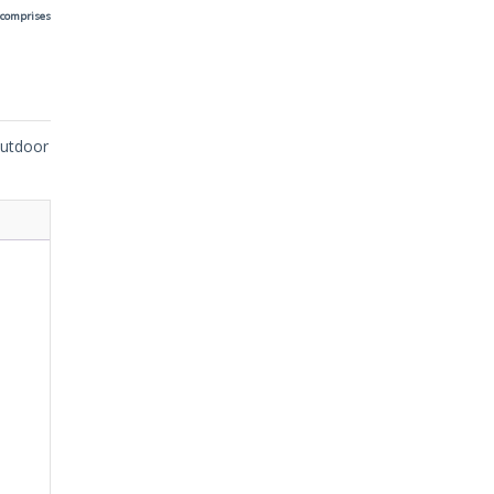
 comprises
l
utdoor
€.