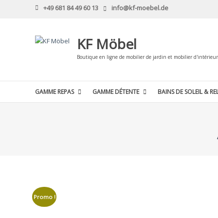
Skip
+49 681 84 49 60 13
info@kf-moebel.de
to
content
KF Möbel
Boutique en ligne de mobilier de jardin et mobilier d'intérieur
GAMME REPAS
GAMME DÉTENTE
BAINS DE SOLEIL & RE
Promo !