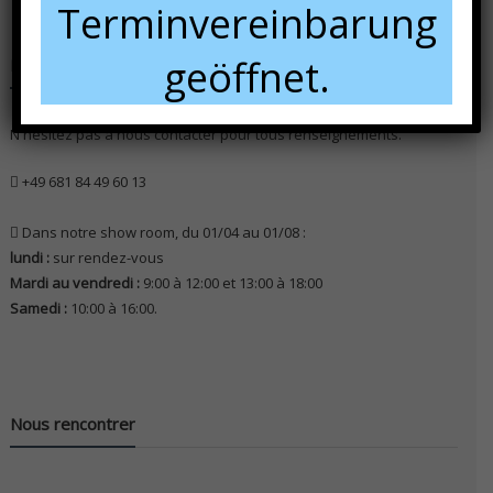
Terminvereinbarung
geöffnet.
Nous contacter
N'hésitez pas à nous contacter pour tous renseignements.
+49 681 84 49 60 13
Dans notre show room, du 01/04 au 01/08 :
lundi :
sur rendez-vous
Mardi au vendredi :
9:00 à 12:00 et 13:00 à 18:00
Samedi :
10:00 à 16:00.
Nous rencontrer