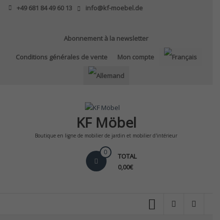
Skip
+49 681 84 49 60 13
info@kf-moebel.de
to
content
Abonnement à la newsletter
Conditions générales de vente
Mon compte
KF Möbel
Boutique en ligne de mobilier de jardin et mobilier d'intérieur
0
TOTAL
0,00€