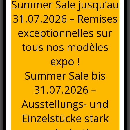
Summer Sale jusqu’au
160x90cm
Description
31.07.2026 – Remises
Description
exceptionnelles sur
Table Kaily 160x90cm en bois d’orme recyclé, plateau en
optique parquet vieilli. Egalement suivi en 200x90cm et
tous nos modèles
280x100cm.
expo !
Ref. KF-0748157
Summer Sale bis
31.07.2026 –
Ausstellungs- und
Einzelstücke stark