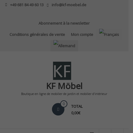
Skip
+49 681 84 49 60 13
info@kf-moebel.de
to
content
Abonnement à la newsletter
Conditions générales de vente
Mon compte
KF Möbel
Boutique en ligne de mobilier de jardin et mobilier d'intérieur
0
TOTAL
0,00€