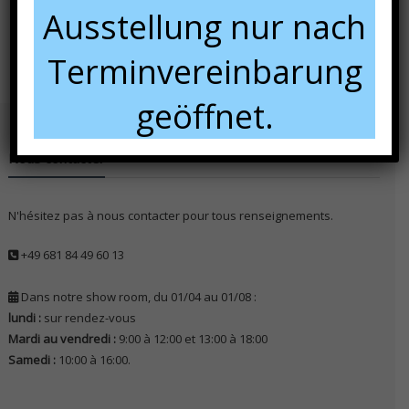
Ausstellung nur nach
Terminvereinbarung
geöffnet.
Nous contacter
N'hésitez pas à nous contacter pour tous renseignements.
+49 681 84 49 60 13
Dans notre show room, du 01/04 au 01/08 :
lundi :
sur rendez-vous
Mardi au vendredi :
9:00 à 12:00 et 13:00 à 18:00
Samedi :
10:00 à 16:00.