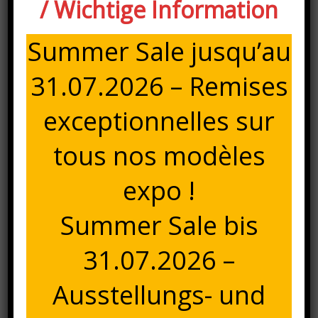
col.
/ Wichtige Information
écru
Description
Summer Sale jusqu’au
Description
31.07.2026 – Remises
Chaise Azelia en bois d’hévéa, assise et dossier
matelassé col. écru (40% polyester, 30% coton et 30% lin).
exceptionnelles sur
Ref. KF-0743677
tous nos modèles
expo !
Summer Sale bis
31.07.2026 –
Ausstellungs- und