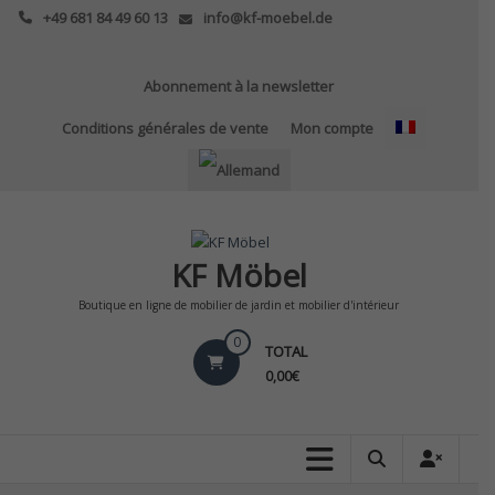
Skip
+49 681 84 49 60 13
info@kf-moebel.de
to
content
Abonnement à la newsletter
Conditions générales de vente
Mon compte
KF Möbel
Boutique en ligne de mobilier de jardin et mobilier d'intérieur
0
TOTAL
0,00€