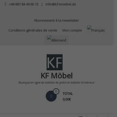
Skip
+49 681 84 49 60 13
info@kf-moebel.de
to
content
Abonnement à la newsletter
Conditions générales de vente
Mon compte
KF Möbel
Boutique en ligne de mobilier de jardin et mobilier d'intérieur
0
TOTAL
0,00€