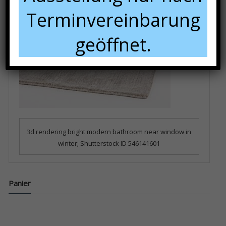
Terminvereinbarung
geöffnet.
3d rendering bright modern bathroom near window in
winter; Shutterstock ID 546141601
Panier