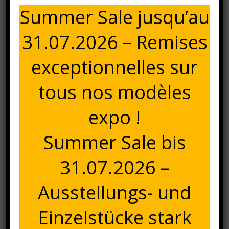
Summer Sale jusqu’au
300,00
€
Taxes comprises
31.07.2026 – Remises
quantité
Ajouter au panier
de
exceptionnelles sur
Cottage
Catégories :
Déco & Accessoires
,
Mobilier intérieur
tapis
tous nos modèles
140x200cm
col.
Description
expo !
silver
Description
Summer Sale bis
Tapis Cottage 140x200cm, col. silver, 100% viscose, verso
31.07.2026 –
en 100% coton. Egalement disponible en dimensions
160x230cm et en col. anthracite.
Ausstellungs- und
Réf. KF-0607618
Einzelstücke stark