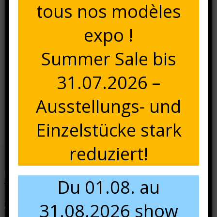
tous nos modèles
expo !
Summer Sale bis
31.07.2026 –
Navigation
Ausstellungs- und
AZUR Chaise
de
Einzelstücke stark
l’article
reduziert!
Nous contacter
Du 01.08. au
31.08.2026 show
N'hésitez pas à nous contacter pour tous renseignements.