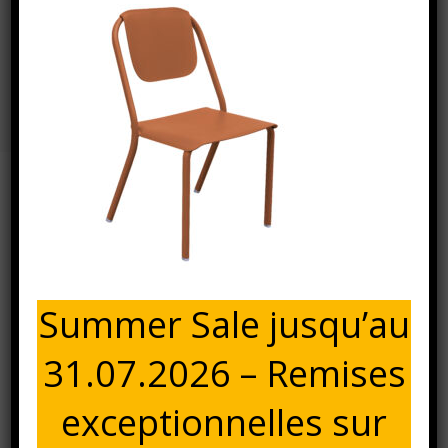
Azur Stuhl Terracotta
Freigestellt HD
Accueil
⁄
⁄
AZUR Chaise
⁄
Azur Stuhl Terracotta
freigestellt HD
24 février 2025
AZUR STUHL TERRACOTTA FREIGESTELLT HD
Summer Sale jusqu’au
31.07.2026 – Remises
exceptionnelles sur