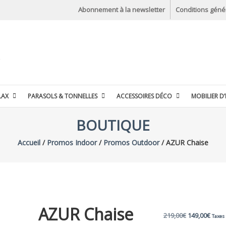
Abonnement à la newsletter
Conditions géné
LAX
PARASOLS & TONNELLES
ACCESSOIRES DÉCO
MOBILIER D’
BOUTIQUE
Accueil
/
Promos Indoor
/
Promos Outdoor
/ AZUR Chaise
AZUR Chaise
Le
Le
219,00
€
149,00
€
Taxes