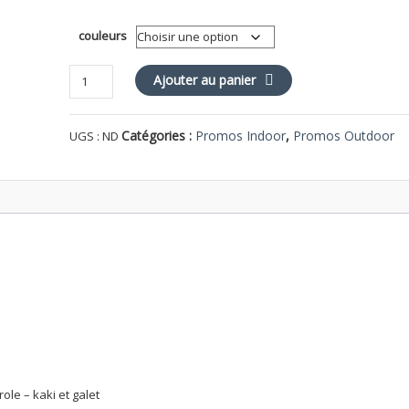
prix
prix
couleurs
initial
actue
quantité
Ajouter au panier
était :
est :
de
AZUR
219,00€.
149,0
Catégories :
Promos Indoor
,
Promos Outdoor
UGS :
ND
Chaise
role – kaki et galet