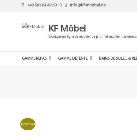
Skip
+49 681 84 49 60 13
info@kf-moebel.de
to
content
KF Möbel
Boutique en ligne de mobilier de jardin et mobilier d'intérieur
GAMME REPAS
GAMME DÉTENTE
BAINS DE SOLEIL & RE
Promo !