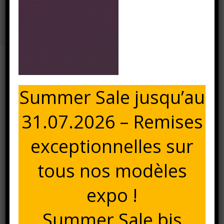
Prune
Accueil
⁄
⁄
Prune
⁄
Prune
24 février 2025
Summer Sale jusqu’au
PRUNE
31.07.2026 – Remises
exceptionnelles sur
tous nos modèles
expo !
Summer Sale bis