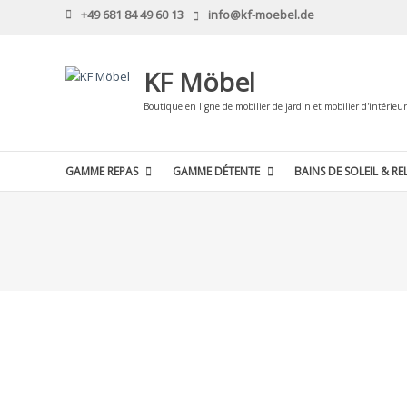
Skip
+49 681 84 49 60 13
info@kf-moebel.de
to
content
KF Möbel
Boutique en ligne de mobilier de jardin et mobilier d'intérieur
GAMME REPAS
GAMME DÉTENTE
BAINS DE SOLEIL & RE