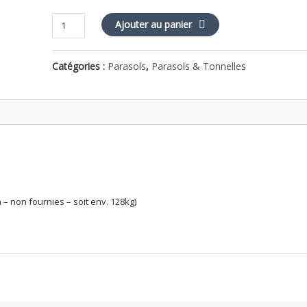
quantité
Ajouter au panier
de
Socle
Catégories :
Parasols
,
Parasols & Tonnelles
plat
zingué
– non fournies – soit env. 128kg)