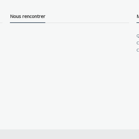
Nous rencontrer
M
Q
C
C