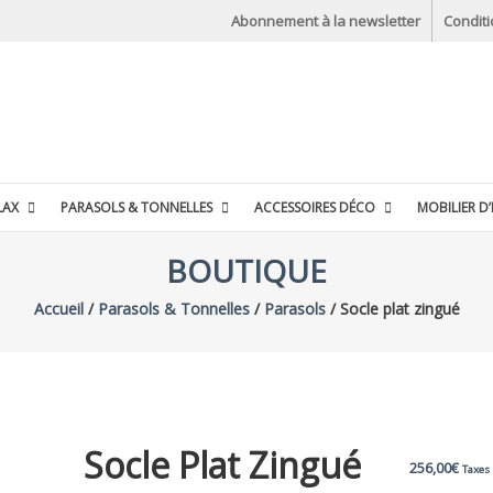
Abonnement à la newsletter
Condit
LAX
PARASOLS & TONNELLES
ACCESSOIRES DÉCO
MOBILIER D’
BOUTIQUE
Accueil
/
Parasols & Tonnelles
/
Parasols
/ Socle plat zingué
Socle Plat Zingué
256,00
€
Taxes