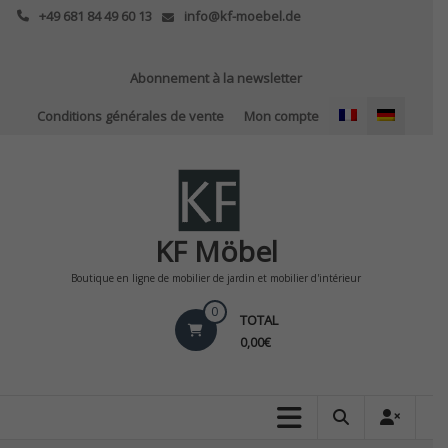
Skip
+49 681 84 49 60 13
info@kf-moebel.de
to
content
Abonnement à la newsletter
Conditions générales de vente
Mon compte
KF Möbel
Boutique en ligne de mobilier de jardin et mobilier d'intérieur
0
TOTAL
0,00€