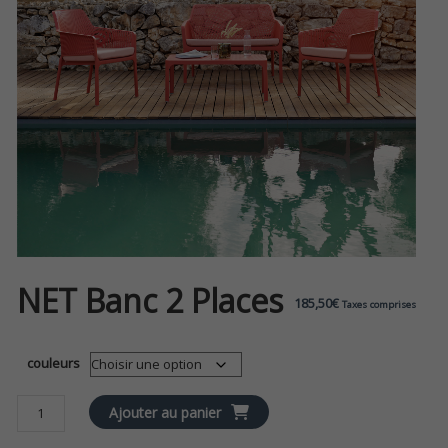
NET Banc 2 Places
185,50
€
Taxes comprises
couleurs
quantité
Ajouter au panier
de