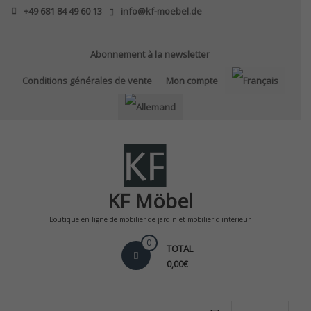
Skip
+49 681 84 49 60 13
info@kf-moebel.de
to
content
Abonnement à la newsletter
Conditions générales de vente
Mon compte
KF Möbel
Boutique en ligne de mobilier de jardin et mobilier d'intérieur
0
TOTAL
0,00€