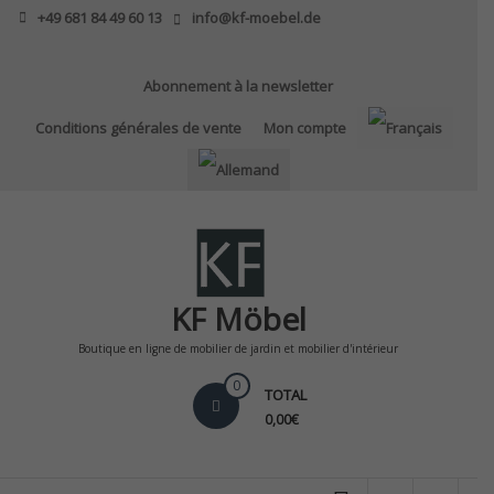
Skip
+49 681 84 49 60 13
info@kf-moebel.de
to
content
Abonnement à la newsletter
Conditions générales de vente
Mon compte
KF Möbel
Boutique en ligne de mobilier de jardin et mobilier d'intérieur
0
TOTAL
0,00€