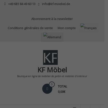
Skip
+49 681 84 49 60 13
info@kf-moebel.de
to
content
Abonnement à la newsletter
Conditions générales de vente
Mon compte
KF Möbel
Boutique en ligne de mobilier de jardin et mobilier d'intérieur
0
TOTAL
0,00€