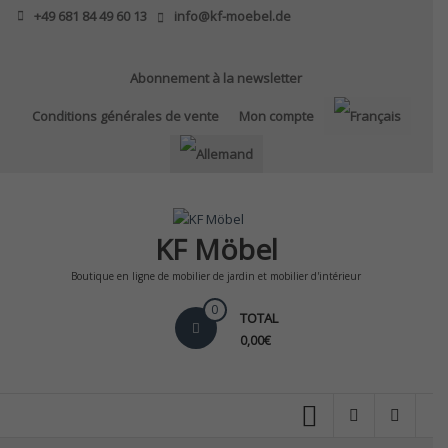
Skip
+49 681 84 49 60 13
info@kf-moebel.de
to
content
Abonnement à la newsletter
Conditions générales de vente
Mon compte
KF Möbel
Boutique en ligne de mobilier de jardin et mobilier d'intérieur
0
TOTAL
0,00€