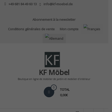
Skip
+49 681 84 49 60 13
info@kf-moebel.de
to
content
Abonnement à la newsletter
Conditions générales de vente
Mon compte
KF Möbel
Boutique en ligne de mobilier de jardin et mobilier d'intérieur
0
TOTAL
0,00€