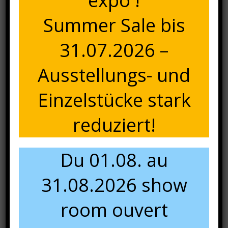
expo !
Fauteuil empilable Calas haut dossier, structure en
Summer Sale bis
aluminium col. anthracite mat, habillage en toile textilène
col. gris, accoudoirs en teck massif, avec coussin col. gris.
31.07.2026 –
Réf. KF-M21932
Ausstellungs- und
(Egalement disponible en version fauteuil Relax Move Réf.
Einzelstücke stark
KF-M21933)
reduziert!
Du 01.08. au
31.08.2026 show
room ouvert