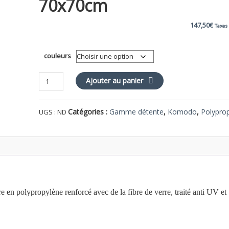
70x70cm
147,50
€
Taxes
couleurs
quantité
Ajouter au panier
de
KOMODO
Catégories :
Gamme détente
,
Komodo
,
Polypro
UGS :
ND
Table
basse
70x70cm
n polypropylène renforcé avec de la fibre de verre, traité anti UV et