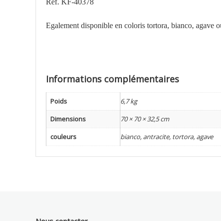
Réf. KF-40378
Egalement disponible en coloris tortora, bianco, agave ou
Informations complémentaires
Poids
6,7 kg
Dimensions
70 × 70 × 32,5 cm
couleurs
bianco, antracite, tortora, agave