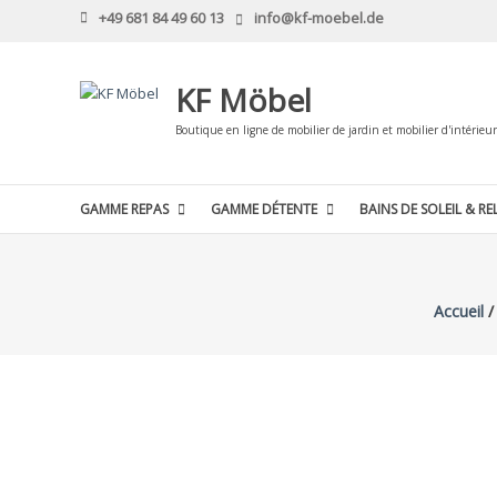
Skip
+49 681 84 49 60 13
info@kf-moebel.de
to
content
KF Möbel
Boutique en ligne de mobilier de jardin et mobilier d'intérieur
GAMME REPAS
GAMME DÉTENTE
BAINS DE SOLEIL & RE
Accueil