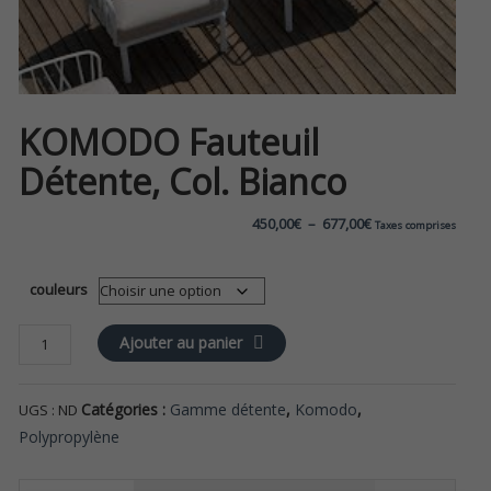
KOMODO Fauteuil
Détente, Col. Bianco
Plage
450,00
€
–
677,00
€
Taxes comprises
de
couleurs
prix :
quantité
Ajouter au panier
450,00€
de
KOMODO
à
Catégories :
Gamme détente
,
Komodo
,
UGS :
ND
Fauteuil
détente,
Polypropylène
677,00€
col.
bianco