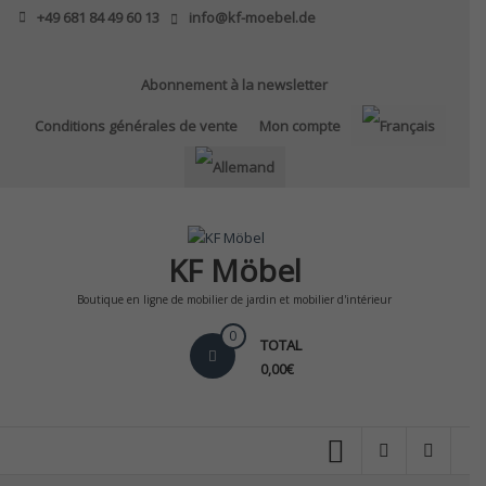
Skip
+49 681 84 49 60 13
info@kf-moebel.de
to
content
Abonnement à la newsletter
Conditions générales de vente
Mon compte
KF Möbel
Boutique en ligne de mobilier de jardin et mobilier d'intérieur
0
TOTAL
0,00€