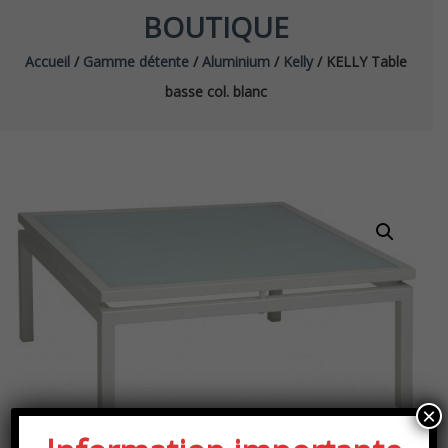
BOUTIQUE
Accueil
/
Gamme détente
/
Aluminium
/
Kelly
/ KELLY Table
basse col. blanc
×