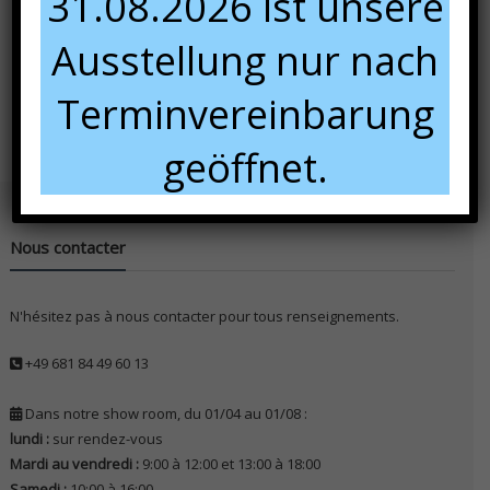
31.08.2026 ist unsere
Ausstellung nur nach
Panier
Terminvereinbarung
geöffnet.
Nous contacter
N'hésitez pas à nous contacter pour tous renseignements.
+49 681 84 49 60 13
Dans notre show room, du 01/04 au 01/08 :
lundi :
sur rendez-vous
Mardi au vendredi :
9:00 à 12:00 et 13:00 à 18:00
Samedi :
10:00 à 16:00.