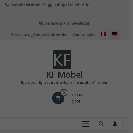
Skip
+49 681 84 49 60 13
info@kf-moebel.de
to
content
Abonnement à la newsletter
Conditions générales de vente
Mon compte
KF Möbel
Boutique en ligne de mobilier de jardin et mobilier d'intérieur
0
TOTAL
0,00€