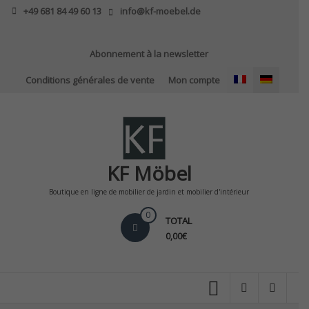
Skip
+49 681 84 49 60 13
info@kf-moebel.de
to
content
Abonnement à la newsletter
Conditions générales de vente
Mon compte
KF Möbel
Boutique en ligne de mobilier de jardin et mobilier d'intérieur
0
TOTAL
0,00€