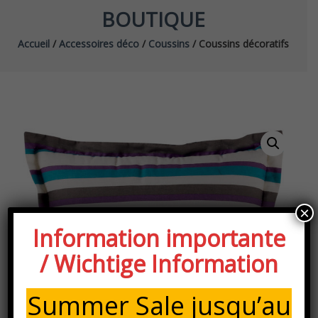
BOUTIQUE
Accueil
/
Accessoires déco
/
Coussins
/ Coussins décoratifs
×
Information importante
/ Wichtige Information
Summer Sale jusqu’au