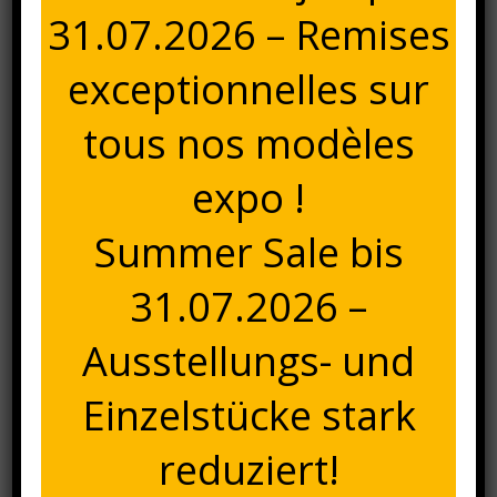
31.07.2026 – Remises
exceptionnelles sur
tous nos modèles
expo !
Coussins Décoratifs
Summer Sale bis
12,50
€
Taxes comprises
31.07.2026 –
quantité
Ajouter au panier
de
Ausstellungs- und
Coussins
Catégories :
Accessoires déco
,
Coussins
décoratifs
Einzelstücke stark
Description
reduziert!
Description