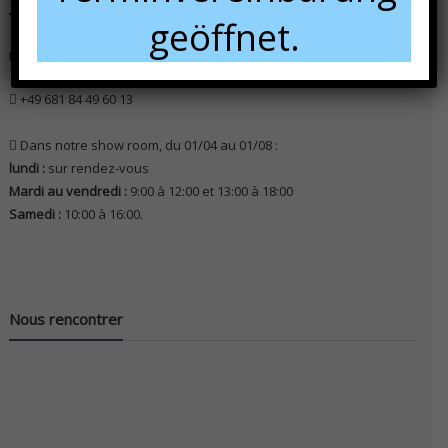
geöffnet.
N'hésitez pas à nous contacter pour tous renseignements.
+49 681 84 49 60 13
Dans notre show room, du 01/04 au 01/08 :
lundi :
sur rendez-vous
Mardi au vendredi :
9:00 à 12:00 et 13:00 à 18:00
Samedi :
10:00 à 16:00.
Nous rencontrer