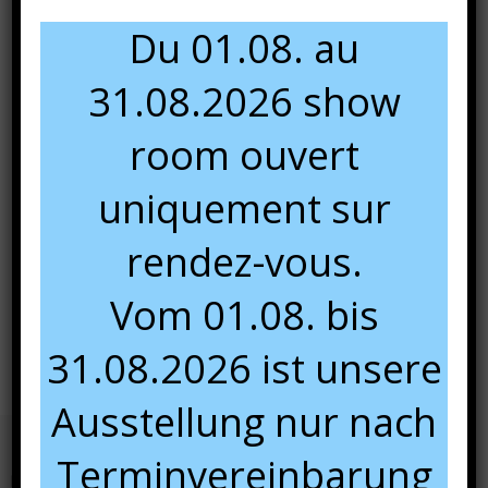
Du 01.08. au
Coussins décoratifs:
31.08.2026 show
Un large choix de coussins décoratifs 40x40x12cm, 100%
coton 220gr/m2, lavable à la main.
room ouvert
uniquement sur
KF-04121162
rendez-vous.
Panier
Vom 01.08. bis
31.08.2026 ist unsere
Ausstellung nur nach
Terminvereinbarung
Nous contacter