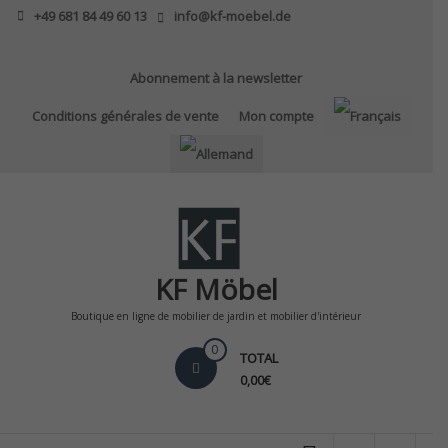
Skip
+49 681 84 49 60 13
info@kf-moebel.de
to
content
Abonnement à la newsletter
Conditions générales de vente
Mon compte
KF Möbel
Boutique en ligne de mobilier de jardin et mobilier d'intérieur
0
TOTAL
0,00€