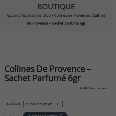
BOUTIQUE
Accueil
/
Accessoires déco
/
Collines de Provence
/ Collines
de Provence – Sachet parfumé 6gr
Collines De Provence –
Sachet Parfumé 6gr
4,90
€
Taxes comprises
couleurs
quantité