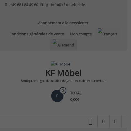
Skip
+49 681 84 49 60 13
info@kf-moebel.de
to
content
Abonnement à la newsletter
Conditions générales de vente
Mon compte
KF Möbel
Boutique en ligne de mobilier de jardin et mobilier d'intérieur
0
TOTAL
0,00€