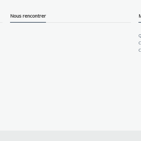
Nous rencontrer
M
Q
C
C