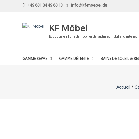
Skip
+49 681 84 49 60 13
info@kf-moebel.de
to
content
KF Möbel
Boutique en ligne de mobilier de jardin et mobilier d'intérieur
GAMME REPAS
GAMME DÉTENTE
BAINS DE SOLEIL & RE
Accueil
/
G