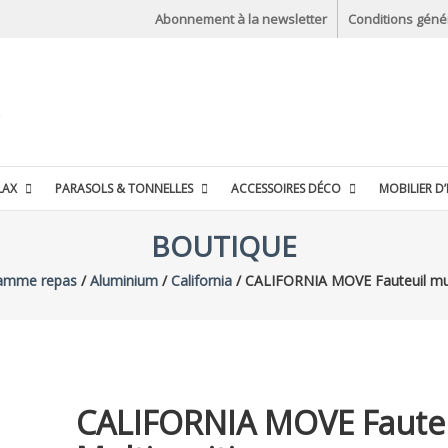
Abonnement à la newsletter
Conditions géné
LAX
PARASOLS & TONNELLES
ACCESSOIRES DÉCO
MOBILIER D’
BOUTIQUE
amme repas
/
Aluminium
/
California
/ CALIFORNIA MOVE Fauteuil mul
CALIFORNIA MOVE Fauteu