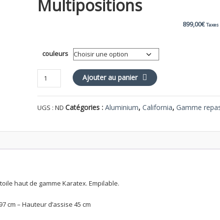
Multipositions
899,00
€
Taxes
couleurs
quantité
Ajouter au panier
de
CALIFORNIA
Catégories :
Aluminium
,
California
,
Gamme repa
UGS :
ND
MOVE
Fauteuil
multipositions
 toile haut de gamme Karatex. Empilable.
97 cm – Hauteur d’assise 45 cm