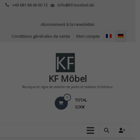
Skip
+49 681 84 49 60 13
info@kf-moebel.de
to
content
Abonnement à la newsletter
Conditions générales de vente
Mon compte
KF Möbel
Boutique en ligne de mobilier de jardin et mobilier d'intérieur
0
TOTAL
0,00€