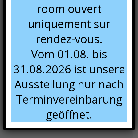
room ouvert
Dans notre show room, du 01/04 au 01/08 :
uniquement sur
lundi :
sur rendez-vous
Mardi au vendredi :
9:00 à 12:00 et 13:00 à 18:00
rendez-vous.
Samedi :
10:00 à 16:00.
Vom 01.08. bis
31.08.2026 ist unsere
Nous rencontrer
Ausstellung nur nach
Terminvereinbarung
geöffnet.