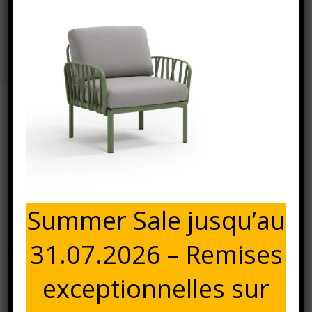
Fauteuil Komodo Agave-Gris
Accueil
⁄
⁄
Fauteuil Komodo agave-gris
⁄
Fauteuil
Komodo agave-gris
26 février 2021
FAUTEUIL KOMODO AGAVE-GRIS
Summer Sale jusqu’au
31.07.2026 – Remises
exceptionnelles sur