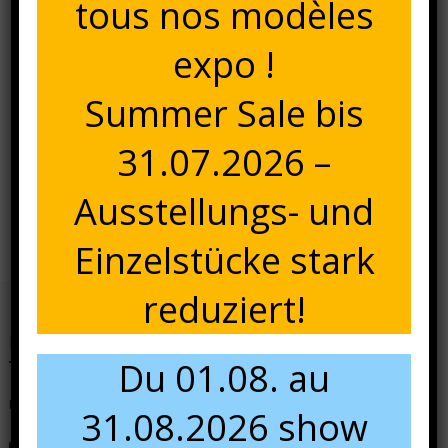
tous nos modèles
expo !
Summer Sale bis
31.07.2026 –
Navigation
Fauteuil Komodo
agave-gris
Ausstellungs- und
de
Einzelstücke stark
l’article
reduziert!
Nous contacter
Du 01.08. au
N'hésitez pas à nous contacter pour tous renseignements.
31.08.2026 show
+49 681 84 49 60 13