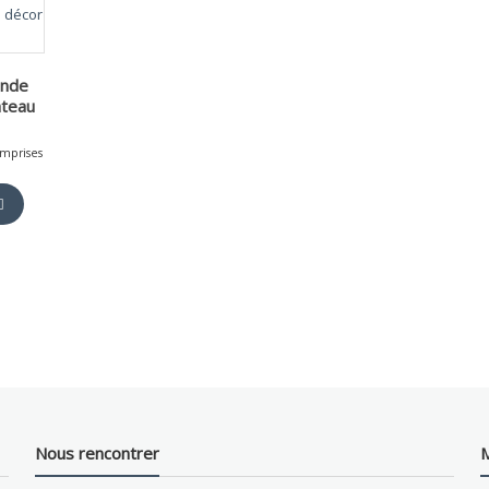
onde
ateau
omprises
Nous rencontrer
M