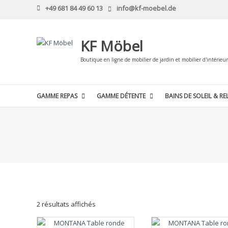
Skip
+49 681 84 49 60 13
info@kf-moebel.de
to
content
KF Möbel
Boutique en ligne de mobilier de jardin et mobilier d'intérieur
GAMME REPAS
GAMME DÉTENTE
BAINS DE SOLEIL & RE
2 résultats affichés