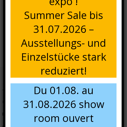
expo !
Summer Sale bis
31.07.2026 –
Navigation
Ausstellungs- und
California Rollliege
Ambientbild4
de
Einzelstücke stark
l’article
reduziert!
Nous contacter
Du 01.08. au
31.08.2026 show
N'hésitez pas à nous contacter pour tous renseignements.
room ouvert
+49 681 84 49 60 13