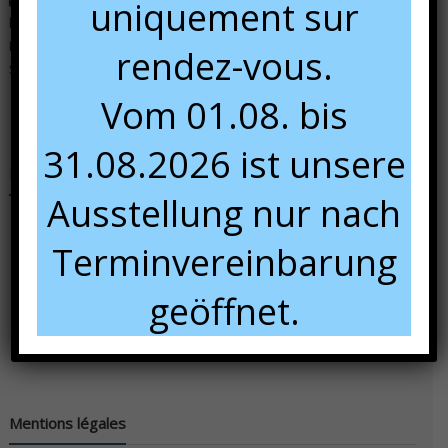
Dans notre show room, du 01/04 au 01/08 :
uniquement sur
lundi :
sur rendez-vous
Mardi au vendredi :
9:00 à 12:00 et 13:00 à 18:00
rendez-vous.
Samedi :
10:00 à 16:00.
Vom 01.08. bis
31.08.2026 ist unsere
Nous rencontrer
Ausstellung nur nach
Terminvereinbarung
geöffnet.
Mentions légales