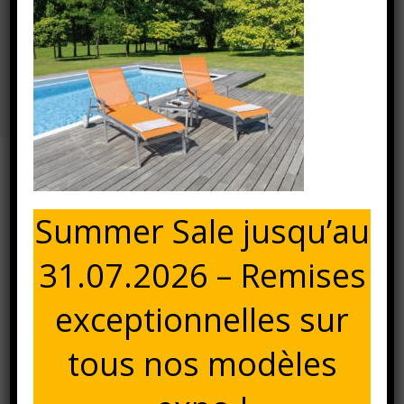
California Rollliege
Ambientbild4
Accueil
⁄
⁄
California Rollliege
Ambientbild4
⁄
California Rollliege Ambientbild4
19 février 2021
Summer Sale jusqu’au
CALIFORNIA ROLLLIEGE AMBIENTBILD4
31.07.2026 – Remises
exceptionnelles sur
tous nos modèles