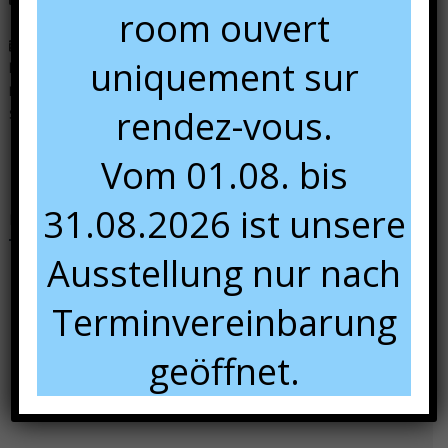
room ouvert
Dans notre show room, du 01/04 au 01/08 :
uniquement sur
lundi :
sur rendez-vous
Mardi au vendredi :
9:00 à 12:00 et 13:00 à 18:00
rendez-vous.
Samedi :
10:00 à 16:00.
Vom 01.08. bis
31.08.2026 ist unsere
Nous rencontrer
Ausstellung nur nach
Terminvereinbarung
geöffnet.