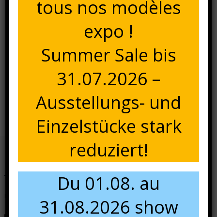
tous nos modèles
expo !
Summer Sale bis
31.07.2026 –
Navigation
Bulbee Star Academy
2024
Ausstellungs- und
de
Einzelstücke stark
l’article
reduziert!
Nous contacter
Du 01.08. au
N'hésitez pas à nous contacter pour tous renseignements.
31.08.2026 show
+49 681 84 49 60 13