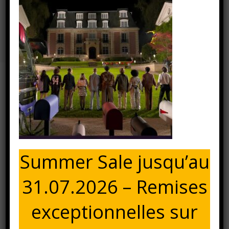
Bulbee Star Academy 2024
Accueil
⁄
⁄
Bulbee Star Academy 2024
⁄
Bulbee Star
Academy 2024
28 mai 2025
BULBEE STAR ACADEMY 2024
Summer Sale jusqu’au
31.07.2026 – Remises
exceptionnelles sur