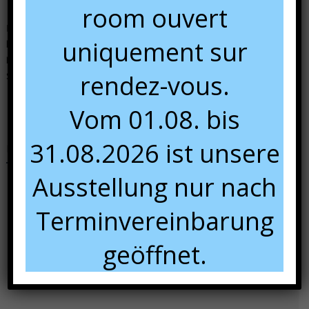
room ouvert
Dans notre show room, du 01/04 au 01/08 :
uniquement sur
lundi :
sur rendez-vous
Mardi au vendredi :
9:00 à 12:00 et 13:00 à 18:00
rendez-vous.
Samedi :
10:00 à 16:00.
Vom 01.08. bis
31.08.2026 ist unsere
Nous rencontrer
Ausstellung nur nach
Terminvereinbarung
geöffnet.