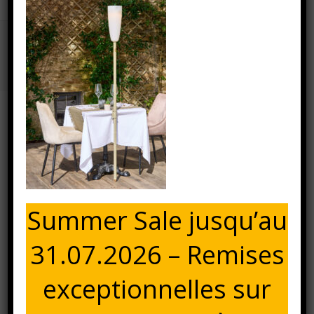
Bulbee Ambient2
Accueil
⁄
⁄
Bulbee Ambient2
⁄
Bulbee Ambient2
28 mai 2025
BULBEE AMBIENT2
Summer Sale jusqu’au
31.07.2026 – Remises
exceptionnelles sur