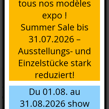
tous nos modèles
expo !
Summer Sale bis
31.07.2026 –
Navigation
Bulbee Ambient2
Ausstellungs- und
de
Einzelstücke stark
l’article
reduziert!
Nous contacter
Du 01.08. au
N'hésitez pas à nous contacter pour tous renseignements.
31.08.2026 show
+49 681 84 49 60 13