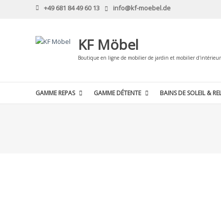
Skip
+49 681 84 49 60 13
info@kf-moebel.de
to
content
KF Möbel
Boutique en ligne de mobilier de jardin et mobilier d'intérieur
GAMME REPAS
GAMME DÉTENTE
BAINS DE SOLEIL & RE