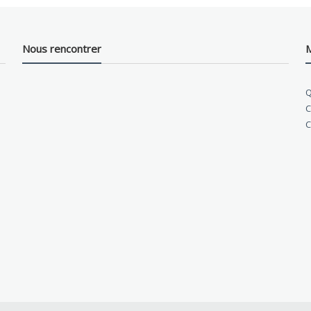
Nous rencontrer
M
Q
C
C