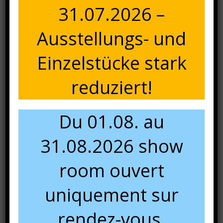
31.07.2026 –
Ausstellungs- und
FOLIO
Einzelstücke stark
Folio Promo de Noël La gamme Folio
reduziert!
Lire la suite
Du 01.08. au
18 MAI 2019
31.08.2026 show
room ouvert
uniquement sur
rendez-vous.