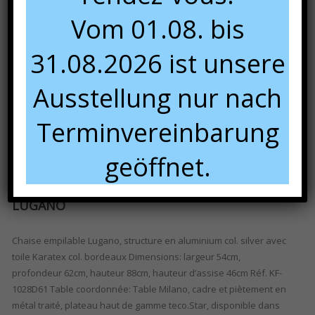
Vom 01.08. bis
31.08.2026 ist unsere
Ausstellung nur nach
Terminvereinbarung
geöffnet.
LUGANO
Chaise empilable Lugano, structure en aluminium col. silver avec
toile Karatex col. bordeaux Dimensions: largeur 54cm,
profondeur 62cm, hauteur 88cm, hauteur d’assise 46cm Réf. KF-
1028D61 Table coordonnée: Table Milano, cadre et piètement en
métal traité, plateau haut de gamme teco.Star, disponible dans