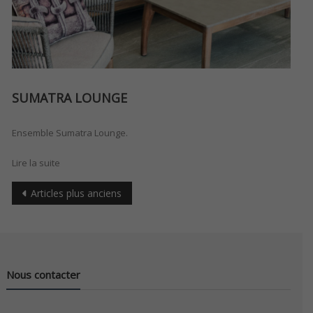
SUMATRA LOUNGE
Ensemble Sumatra Lounge.
Lire la suite
Navigation
Articles plus anciens
des
articles
Nous contacter