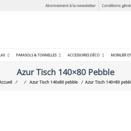
Abonnement à la newsletter
Conditions géné
LAX
PARASOLS & TONNELLES
ACCESSOIRES DÉCO
MOBILIER D’
Azur Tisch 140×80 Pebble
Accueil
⁄
⁄
Azur Tisch 140x80 pebble
⁄
Azur Tisch 140×80 pebb