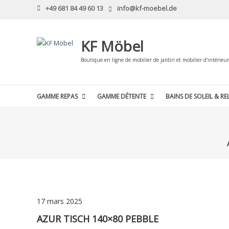
Skip
+49 681 84 49 60 13
info@kf-moebel.de
to
content
KF Möbel
Boutique en ligne de mobilier de jardin et mobilier d'intérieur
GAMME REPAS
GAMME DÉTENTE
BAINS DE SOLEIL & RE
17 mars 2025
AZUR TISCH 140×80 PEBBLE