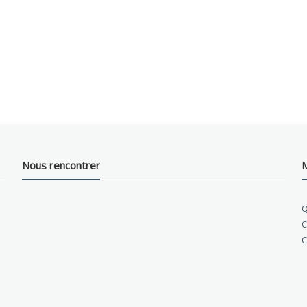
Nous rencontrer
M
Q
C
C