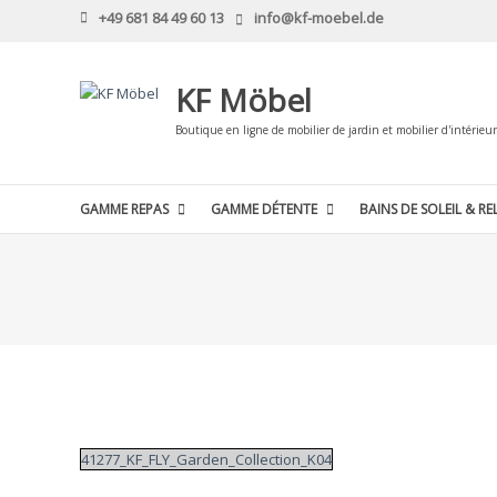
Skip
+49 681 84 49 60 13
info@kf-moebel.de
to
content
KF Möbel
Boutique en ligne de mobilier de jardin et mobilier d'intérieur
GAMME REPAS
GAMME DÉTENTE
BAINS DE SOLEIL & RE
41277_KF_FLY_Garden_Collection_K04