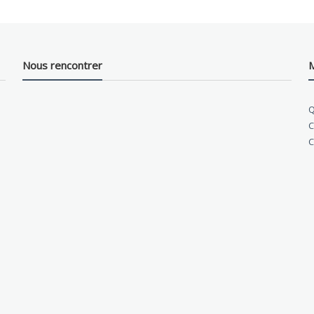
Nous rencontrer
M
Q
C
C