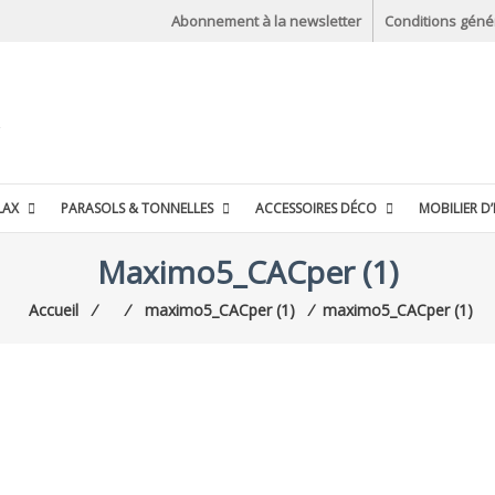
Abonnement à la newsletter
Conditions géné
LAX
PARASOLS & TONNELLES
ACCESSOIRES DÉCO
MOBILIER D’
Maximo5_CACper (1)
Accueil
⁄
⁄
maximo5_CACper (1)
⁄
maximo5_CACper (1)