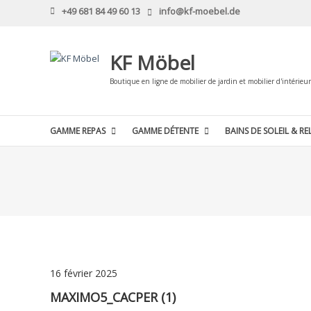
Skip
+49 681 84 49 60 13
info@kf-moebel.de
to
content
KF Möbel
Boutique en ligne de mobilier de jardin et mobilier d'intérieur
GAMME REPAS
GAMME DÉTENTE
BAINS DE SOLEIL & RE
16 février 2025
MAXIMO5_CACPER (1)