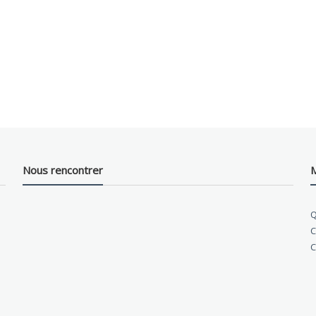
Nous rencontrer
M
Q
C
C