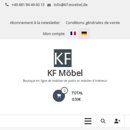
Skip
+49 681 84 49 60 13
info@kf-moebel.de
to
content
Abonnement à la newsletter
Conditions générales de vente
Mon compte
KF Möbel
Boutique en ligne de mobilier de jardin et mobilier d'intérieur
0
TOTAL
0,00€