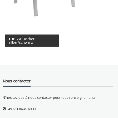
Navigation
IBIZA Hocker
silber/schwarz
de
l’article
Nous contacter
N'hésitez pas à nous contacter pour tous renseignements.
+49 681 84 49 60 13