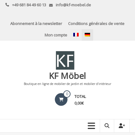
Skip
+49 681 84 49 60 13
info@kf-moebel.de
to
content
Abonnement à la newsletter
Conditions générales de vente
Mon compte
KF Möbel
Boutique en ligne de mobilier de jardin et mobilier d'intérieur
0
TOTAL
0,00€