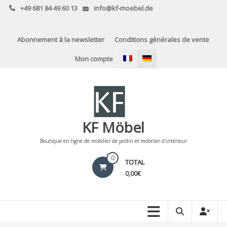
Skip
+49 681 84 49 60 13
info@kf-moebel.de
to
content
Abonnement à la newsletter
Conditions générales de vente
Mon compte
KF Möbel
Boutique en ligne de mobilier de jardin et mobilier d'intérieur
0
TOTAL
0,00€