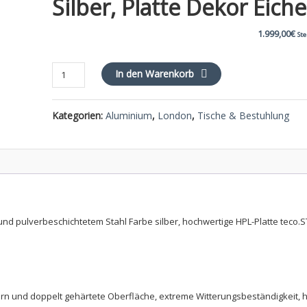
Silber, Platte Dekor Eiche
1.999,00
€
Ste
LONDON
In den Warenkorb
Tisch
220x100cm
Kategorien:
Aluminium
,
London
,
Tische & Bestuhlung
silber,
Platte
Dekor
Eiche
Menge
nd pulverbeschichtetem Stahl Farbe silber, hochwertige HPL-Platte teco.
ern und doppelt gehärtete Oberfläche, extreme Witterungsbeständigkeit, 