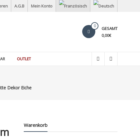
eren
A.G.B
Mein Konto
0
GESAMT
0,00€
IAR
OUTLET
tte Dekor Eiche
Warenkorb
cm