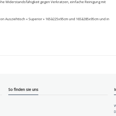
ohe Widerstandsfähigkeit gegen Verkratzen, einfache Reinigung mit
sion Ausziehtisch « Superior » 165à225x95cm und 165à285x95cm und in
So finden sie uns
W
D