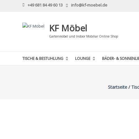
Skip
+49 681 84 49 60 13
info@kf-moebel.de
to
content
KF Möbel
Gartenmöbel und Indoor Mobiliar Online Shop
TISCHE & BESTUHLUNG
LOUNGE
BÄDER- & SONNENLI
Startseite
/
Tis