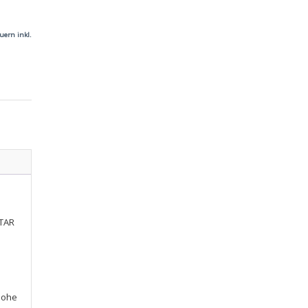
uern inkl.
STAR
hohe