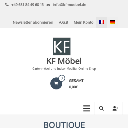
Skip
+49 681 84 49 60 13
info@kf-moebel.de
to
content
Newsletter abonnieren
A.G.B
Mein Konto
KF Möbel
Gartenmöbel und Indoor Mobiliar Online Shop
0
GESAMT
0,00€
BOUTIQUE