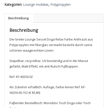
Kategorien:
Lounge mobiliar
,
Polypropylen
Menge
Beschreibung
Beschreibung
Der breite Lounge Sessel Doga Relax Farbe Anthrazit aus
Polypropylen mit Fiberglas verstärkt besticht durch seine
schönen waagerechten Linien
Stapelbar, recycelbar, UV-beständig und in der Masse
gefärbt, Matt-Effekt, mit anti-Rutsch Fuβkappen.
Ref. KF-40256.02
Als Zubehör erhältlich: Auflage, Farbe leinen Ref. KF-
36256.00.152 (€ 83,80)
Paβender Beistelltisch: Monobloc Tisch Doga oder Tisch